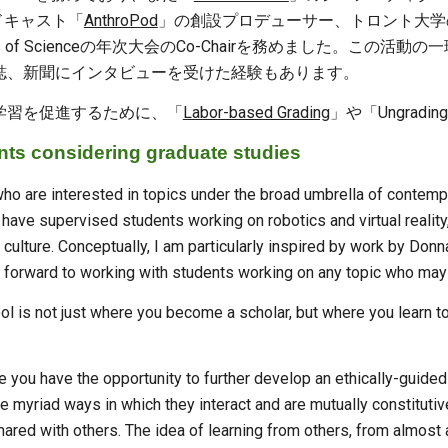
ドキャスト「
AnthroPod
」の創設プロデューサー、トロント大学の大
l Studies of Scienceの年次大会のCo-Chairを務めまし
誌、新聞にインタビューを受けた経験もあります。
学習を促進するために、「
Labor-based Grading
」や「Ungra
onsidering graduate studies
 who are interested in topics under the broad umbrella of contem
I have supervised students working on robotics and virtual reality,
culture. Conceptually, I am particularly inspired by work by Don
k forward to working with students working on any topic who may 
ol is not just where you become a scholar, but where you learn t
e you have the opportunity to further develop an ethically-guided
 myriad ways in which they interact and are mutually constitutive
ared with others. The idea of learning from others, from almost 