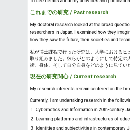
To see details about my activities and publicatio
これまでの研究 / Past research
My doctoral research looked at the broad questi
researchers in Japan. I examined how they imagine
how they saw the future, their societies and tech
私が博士課程で行った研究は、大学におけるヒ
取り組みました。彼らがどのようにして特定の
術、身体、そして自分自身をどのように見てい
現在の研究関心 / Current research
My research interests remain centered on the br
Currently, I am undertaking research in the followi
Cybernetics and Information in 20th-century J
Learning platforms and infrastructures of educ
Identities and subjectivities in contemporary