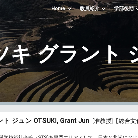
Home
教員紹介
学部後期
ip to main content
Skip to navigat
ツキ グラント 
ント ジュン
OTSUKI, Grant Jun
[准
教授]
【
総合文
科学技術社会論（STS)を専門エリアとして、日本と北米にお