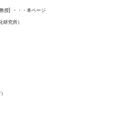
准教授] ・・・本ページ
文化研究所）
所）