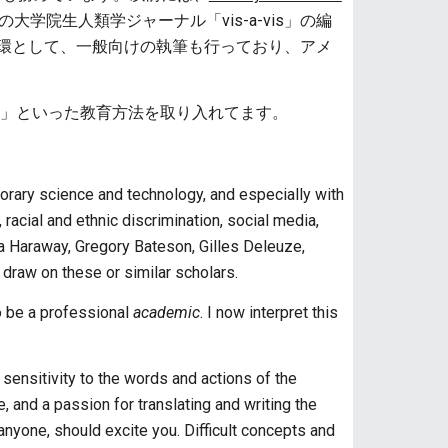
学院生人類学ジャーナル「vis-a-vis」の編
た。この活動の一環として、一般向けの執筆も行っており、アメ
ding」といった教育方法を取り入れてます。
porary science and technology, and especially with
 racial and ethnic discrimination, social media,
na Haraway, Gregory Bateson, Gilles Deleuze,
draw on these or similar scholars.
o be a professional
academic
. I now interpret this
 sensitivity to the words and actions of the
, and a passion for translating and writing the
anyone, should excite you. Difficult concepts and