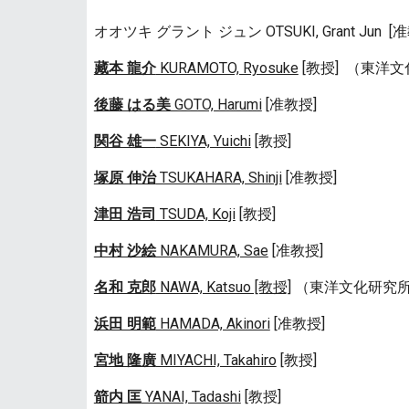
オオツキ グラント ジュン
OTSUKI
, Grant Ju
n
[
藏本 龍介
KURAMOTO, Ryosuke
[教授] （東洋
後藤 はる美
GOTO, Harumi
[准教授]
関谷 雄一
SEKIYA, Yuichi
[教授]
塚原 伸治
TSUKAHARA, Shinji
[准教授]
津田 浩司
TSUDA, Koji
[教授]
中村 沙絵
NAKAMURA, Sae
[准教授]
名和 克郎
NAWA, Katsuo [教授]
（東洋文化研究
浜田 明範
HAMADA, Akinori
[准教授]
宮地 隆廣
MIYACHI, Takahiro
[教授]
箭内 匡
YANAI, Tadashi
[教授]