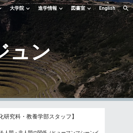
大学院
進学情報
図書室
English
ion
ジュン
化研究科・教養学部スタッフ】
ける人間・非人間の関係（ヒューマンマシーンイ