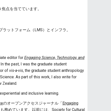
き焦点を当てています。
ラットフォーム（LMS）とインフラ。
iate editor for
Engaging Science, Technology, and
. In the past, I was the graduate student
tor of
vis-a-vis
, the graduate student anthropology
cience. As part of this work, I also write for
w Zealand.
 experiential and inclusive learning.
ce
のオープンアクセスジャーナル「
Engaging
ーも務めています。以前には、
Society for Cultural