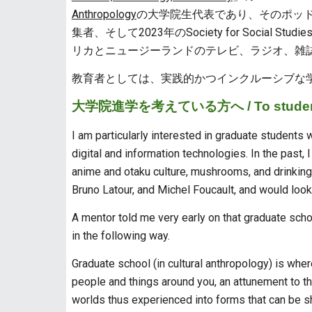
Anthropology
の大学院生代表であり、そのポッ
集者、そして2023年のSociety for Socia
リカとニュージーランドのテレビ、ラジオ、雑
教育者としては、実践的かつインクルーシブな
大学院進学を考えている方へ / To students c
I am particularly interested in graduate students
digital and information technologies. In the past, 
anime and otaku culture, mushrooms, and drinking 
Bruno Latour, and Michel Foucault, and would loo
A mentor told me very early on that graduate scho
in the following way.
Graduate school (in cultural anthropology) is wher
people and things around you, an attunement to the
worlds thus experienced into forms that can be sh